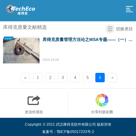
网
站
产
库得克质量文献精选
切换类目
品
服
导
库得克质量管理方法论之MSA专题——（一）关于测量系统分析
务
解
航
决
关
2025-10-29
方
于
庫
«
1
2
3
4
5
6
»
案
我
得
加
们
克
入
返
学
我
回
发送给朋友
分享到朋友圈
院
们
首
Copyright. © 2021 武汉庫得克软件有限公司 版权所有
页
备案号：
鄂ICP备05017233号-2