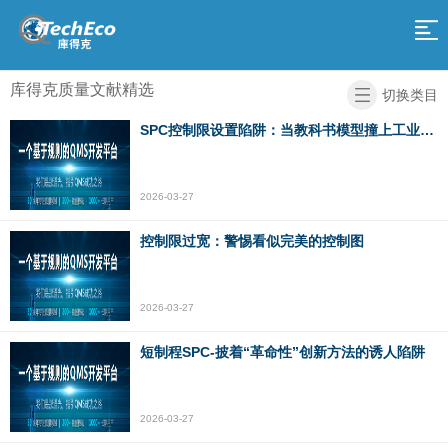
网
站
产
库得克质量文献精选
切换类目
品
服
导
SPC控制限设置陷阱：当教科书模型撞上工业现实
务
解
航
决
关
2026-03-27
方
于
庫
控制限过宽：警惕看似完美的控制图
案
我
得
加
2026-03-27
们
克
入
返
短制程SPC-披着“革命性”创新方法的诱人陷阱
学
我
回
院
们
首
2026-03-27
页